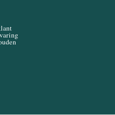
klant
rvaring
zouden