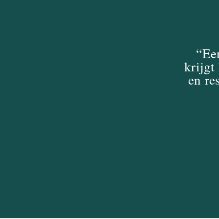
“Een
krijgt
en re